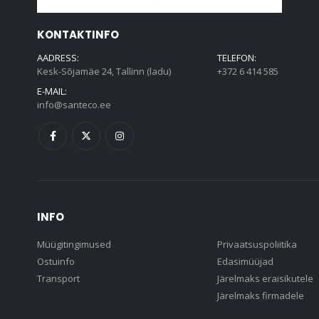
KONTAKTINFO
AADRESS:
TELEFON:
Kesk-Sõjamäe 24, Tallinn (ladu)
+372 6 414 585
E-MAIL:
info@santeco.ee
INFO
Müügitingimused
Privaatsuspoliitika
Ostuinfo
Edasimüüjad
Transport
Järelmaks eraisikutele
Järelmaks firmadele