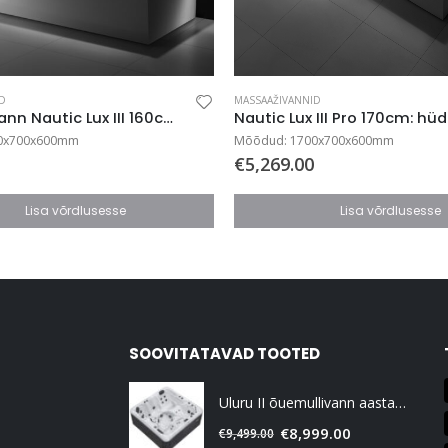
D
MASSAAŽIVANNID
Massaaživann Nautic Lux III 160cm: automaatpuhastus ja LED
0x700x600mm
Mõõdud: 1700x700x600mm
€
5,269.00
Lisa võrdlusesse
Lisa võrdlusesse
SOOVITATAVAD TOOTED
Uluru II õuemullivann aastaringseks kasutamiseks
€
8,999.00
€
9,499.00