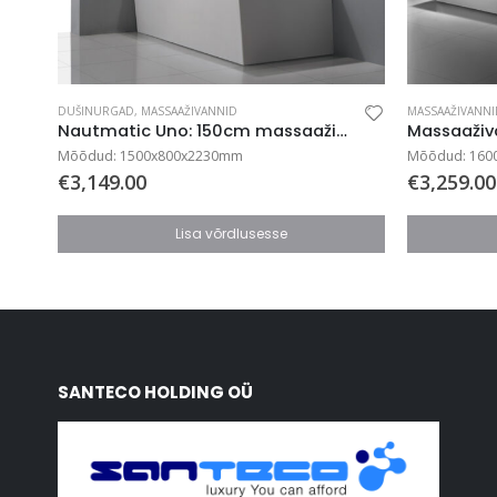
DUŠINURGAD
,
MASSAAŽIVANNID
MASSAAŽIVANNI
Nautmatic Uno: 150cm massaaživann suure laedušiga
Mõõdud: 1500x800x2230mm
Mõõdud: 160
€
3,149.00
€
3,259.00
Lisa võrdlusesse
SANTECO HOLDING OÜ