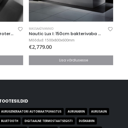
MASSAAŽIVANNID
MASSA
Nautic Lux III Pro 170cm: hüdroteraapia luksvann
Nautic Lux I: 150cm bakterivaba massaaživann
Mõõdud: 1500x800x600mm
Mõõd
€
2,779.00
€
3,
Lisa võrdlusesse
TOOTESILDID
AURUGENERAATORI AUTOMAATPUHASTUS
AURUKABIIN
AURUSAUN
BLUETOOTH
DIGITAALNE TERMOSTAATSEGISTI
DUŠIKABIIN