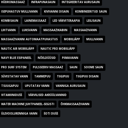
HÜDROMASSAAŽ
INFRAPUNASAUN
INTEGREERITAV AURUSAUN
ISEPUHASTUV MULLIVANN
KIVIVANNI DISAIN
KOMBINEERITUD SAUN
KOMBISAUN
LAINEMASSAAŽ
LED VÄRVITERAAPIA
LEILISAUN
LIHTVANN
LUKSVANN
MASSAAŽIKABIIN
MASSAAŽIVANN
MASSAAŽIVANNI AUTOMAATPUHASTUS
MOBIILIÄPP
MULLIVANN
NAUTIC AIR MOBIILIÄPP
NAUTIC PRO MOBIILIÄPP
NAVY BLUE ESIPANEEL
NÕELDÜÜSID
PIIMAVANN
PRO SURF SYSTEM
PULSSEERIV MASSAAŽ
SAUN
SOOME SAUN
SÜVISTATAV VANN
TAMMEPUU
TIIGIPUU
TIIGIPUU DISAIN
TSUUGAPUU
UPUTATAV VANN
VANNIGA AURUSAUN
VITAMIINIDUŠŠ
VÄRVILISED AKRÜÜLVANNID
WATER MACHINE JUHTPANEEL-SEGISTI
ÕHKMASSAAŽIVANN
ÜLEVOOLURENNIGA VANN
ŠOTI DUŠŠ