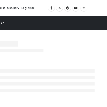
|
list
Ostukorv
Logi sisse
kt