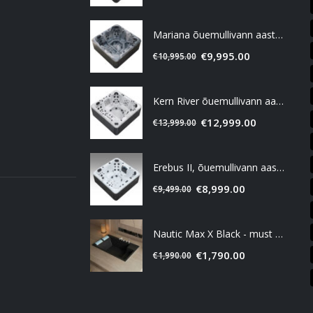
Mariana õuemullivann aastaringseks kasutamiseks
€
9,995.00
€
10,995.00
Kern River õuemullivann aastaringseks kasutamiseks
€
12,999.00
€
13,999.00
Erebus II, õuemullivann aastaringseks kasutamiseks
€
8,999.00
€
9,499.00
Nautic Max X Black - must süvistatav vann
€
1,790.00
€
1,990.00