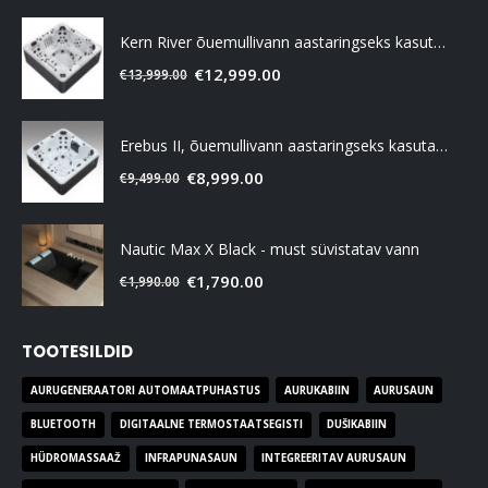
Kern River õuemullivann aastaringseks kasutamiseks
€
12,999.00
€
13,999.00
Erebus II, õuemullivann aastaringseks kasutamiseks
€
8,999.00
€
9,499.00
Nautic Max X Black - must süvistatav vann
€
1,790.00
€
1,990.00
TOOTESILDID
AURUGENERAATORI AUTOMAATPUHASTUS
AURUKABIIN
AURUSAUN
BLUETOOTH
DIGITAALNE TERMOSTAATSEGISTI
DUŠIKABIIN
HÜDROMASSAAŽ
INFRAPUNASAUN
INTEGREERITAV AURUSAUN