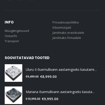
INFO
Privaatsuspoliitika
Edasimüüjad
Müügitingimused
Järelmaks eraisikutele
Ostuinfo
Järelmaks firmadele
Transport
SOOVITATAVAD TOOTED
Uluru II õuemullivann aastaringseks kasutamiseks
€
8,999.00
€
9,499.00
Mariana õuemullivann aastaringseks kasutamiseks
€
9,995.00
€
10,995.00