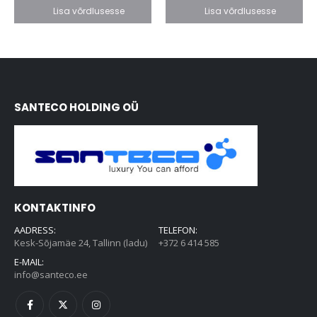
Lisa võrdlusesse
Lisa võrdlusesse
SANTECO HOLDING OÜ
KONTAKTINFO
AADRESS:
TELEFON:
Kesk-Sõjamäe 24, Tallinn (ladu)
+372 6 414 585
E-MAIL:
info@santeco.ee