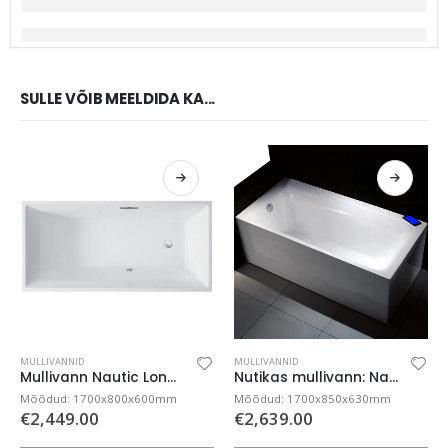
SULLE VÕIB MEELDIDA KA...
MULLIVANNID
MULLIVANNID
Mullivann Nautic Longue IV Air – süvistatav ja nutikas
Nutikas mullivann: Nautic Lux II Air mobiiliäpiga
Mõõdud: 1700x800x600mm
Mõõdud: 1700x850x630mm
€
2,449.00
€
2,639.00