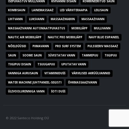
ISEPUHASTUV MULLIVANN
KIVIVANNI DISAIN
KOMBINEERITUD SAUN
KOMBISAUN
LAINEMASSAAŽ
LED VÄRVITERAAPIA
LEILISAUN
LIHTVANN
LUKSVANN
MASSAAŽIKABIIN
MASSAAŽIVANN
MASSAAŽIVANNI AUTOMAATPUHASTUS
MOBIILIÄPP
MULLIVANN
NAUTIC AIR MOBIILIÄPP
NAUTIC PRO MOBIILIÄPP
NAVY BLUE ESIPANEEL
NÕELDÜÜSID
PIIMAVANN
PRO SURF SYSTEM
PULSSEERIV MASSAAŽ
SAUN
SOOME SAUN
SÜVISTATAV VANN
TAMMEPUU
TIIGIPUU
TIIGIPUU DISAIN
TSUUGAPUU
UPUTATAV VANN
VANNIGA AURUSAUN
VITAMIINIDUŠŠ
VÄRVILISED AKRÜÜLVANNID
WATER MACHINE JUHTPANEEL-SEGISTI
ÕHKMASSAAŽIVANN
ÜLEVOOLURENNIGA VANN
ŠOTI DUŠŠ
© 2022 Santeco Holding OÜ